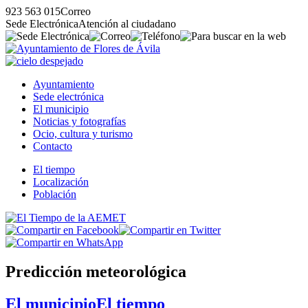
923 563 015
Correo
Sede Electrónica
Atención al ciudadano
Ayuntamiento
Sede electrónica
El municipio
Noticias y fotografías
Ocio, cultura y turismo
Contacto
El tiempo
Localización
Población
Predicción meteorológica
El municipio
El tiempo