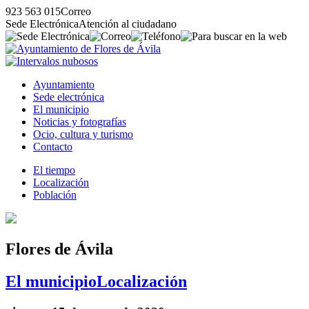
923 563 015
Correo
Sede Electrónica
Atención al ciudadano
Ayuntamiento
Sede electrónica
El municipio
Noticias y fotografías
Ocio, cultura y turismo
Contacto
El tiempo
Localización
Población
Flores de Ávila
El municipio
Localización