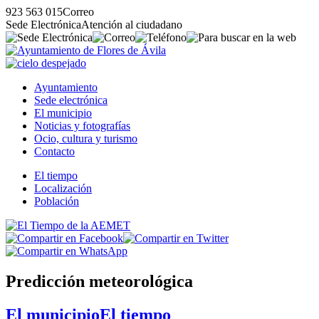
923 563 015
Correo
Sede Electrónica
Atención al ciudadano
Ayuntamiento
Sede electrónica
El municipio
Noticias y fotografías
Ocio, cultura y turismo
Contacto
El tiempo
Localización
Población
Predicción meteorológica
El municipio
El tiempo